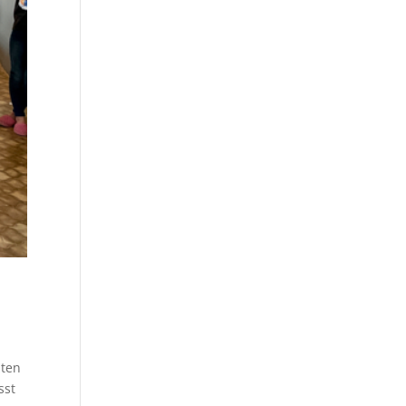
zten
sst