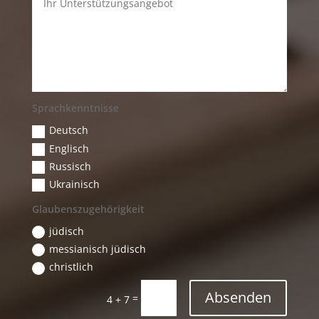
Sprachkenntnisse
Deutsch
Englisch
Russisch
Ukrainisch
Glaubenszugehörigkeit
jüdisch
messianisch jüdisch
christlich
Absenden
=
4 + 7