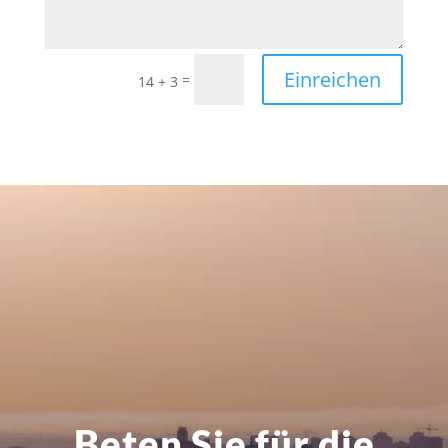
Einreichen
=
14 + 3
Beten Sie für die