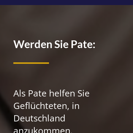
Video
Player
Werden Sie Pate:
Als Pate helfen Sie
Geflüchteten, in
Deutschland
anzukommen.