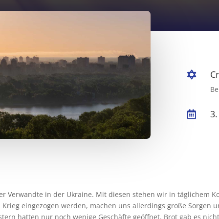
C

Be
3

er Verwandte in der Ukraine. Mit diesen stehen wir in täglichem Ko
en Krieg eingezogen werden, machen uns allerdings große Sorgen
estern hatten nur noch wenige Geschäfte geöffnet, Brot gab es nich